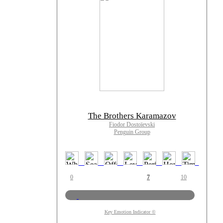
The Brothers Karamazov
Fiodor Dostoïevski
Penguin Group
0
7
10
Key Emotion Indicator ©