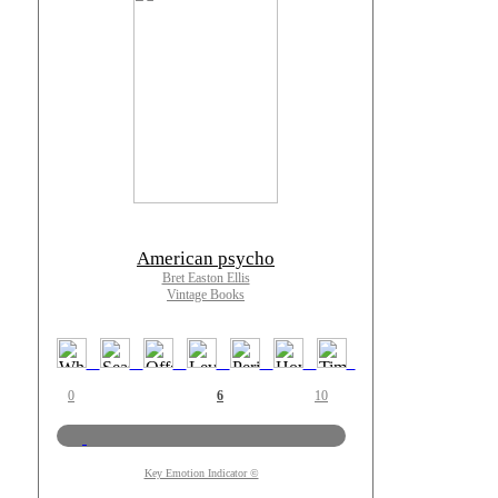
American psycho
Bret Easton Ellis
Vintage Books
0
6
10
Key Emotion Indicator ©