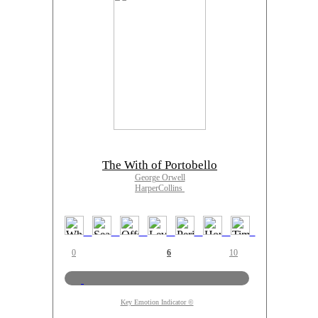
The With of Portobello
George Orwell
HarperCollins
0
6
10
Key Emotion Indicator ©