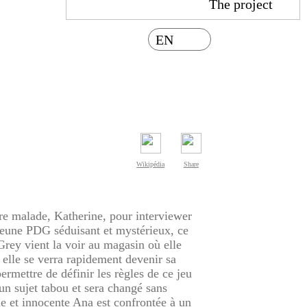
The project
EN
Wikipédia
Share
re malade, Katherine, pour interviewer
 Jeune PDG séduisant et mystérieux, ce
 Grey vient la voir au magasin où elle
i, elle se verra rapidement devenir sa
ermettre de définir les règles de ce jeu
un sujet tabou et sera changé sans
ne et innocente Ana est confrontée à un